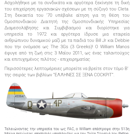
Ασχολήθηκε με τα συνδικάτα και αργότερα ξεκίνησε τη δική
του επιχείρηση εργασιακών σχέσεων με τη σύζυγό του Cleta.
Στη δεκαετία του '70 υπέβαλε αίτηση για τη θέση του
Ομοσπονδιακού Διαιτητή της Ομοσπονδιακής Υπηρεσίας
Διαμεσολάβησης και Συμβιβασμού και διορίστηκε για
υπηρεσία το 1972 και αργότερα ίδρυσε μια εταιρεία
ανθρώπινου δυναμικού μαζί με τα παιδιά του Bill Jr και Debbie
που την ονόμασε ως The 3Gs (3 Greeks)! Ο William Manos
έφυγε από τη ζωή στις 3 Μαΐου 2011, ως ένας ταλαντούχος
και επιτυχημένος πιλότος - επιχειρηματίας.
Περισσότερες λεπτομέρειες μπορείτε να βρείτε στον τόμο Β'
της σειράς των βιβλίων "ΕΛΛΗΝΕΣ ΣΕ ΞΕΝΑ COCKPIT".
Τελειώνοντας την υπηρεσία του ως FAC, ο William επέστρεψε στην 513η
Mοίρα πετώντας αποστολές υποστήριξης για την Τρίτη Στρατιά του Patton.