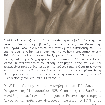
Ο William Manos ποζάρει περήφανα φορώντας τον εξοπλισμό πτήσης του,
κατά τη διάρκεια της βασικής του εκπαίδευσης στο Ontario της
Καλιφόρνια. Αφού ολοκλήρωσε την πτητική του εκπαίδευση σε PT-17
Stearman, BT-13 Valliant, AT-6 Texan και P-40 Warhawk, τοποθετήθηκε στην
497η Μοίρα, τον Ιανουάριο του 1944, η οποία ήταν μια OTU με έδρα το
Harding Field. Η μονάδα χρησιμοποιούσε το ογκώδες P-47 Thunderbolt και ο
Manos θυμάται την πρώτη του επαφή με το μαχητικό της Republic: "Δεν
πετάει, είναι πολύ μεγάλο και βαρύ. Τις πρώτες τριάντα ώρες ήταν σαν να
πετούσα με ένα μεγάλο κτίριο. Αφότου πέρασαν περίπου σαράντα ώρες,
όλοι συμφωνήσαμε ότι ήταν το καλύτερο αεροπλάνο που πετάξαμε ποτέ".
(Greeksinforeigncockpits μέσω Bill Manos III)
Ο William Stanley Manos γεννήθηκε στο Πόρτλαντ του
Όρεγκον στις 21 Ιανουαρίου 1923. Ο πατέρας του Βασίλειος
Μανώλης καταγόταν από το χωριό Ροεϊνό της επαρχίας
Αρκαδίας και ήρθε στις Ηνωμένες Πολιτείες το 1918, όπου