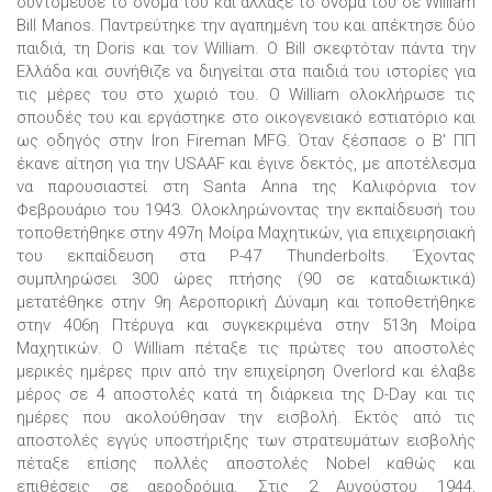
συντόμευσε το όνομά του και άλλαξε το όνομά του σε William
Bill Manos. Παντρεύτηκε την αγαπημένη του και απέκτησε δύο
παιδιά, τη Doris και τον William. Ο Bill σκεφτόταν πάντα την
Ελλάδα και συνήθιζε να διηγείται στα παιδιά του ιστορίες για
τις μέρες του στο χωριό του. Ο William ολοκλήρωσε τις
σπουδές του και εργάστηκε στο οικογενειακό εστιατόριο και
ως οδηγός στην Iron Fireman MFG. Όταν ξέσπασε ο Β' ΠΠ
έκανε αίτηση για την USAAF και έγινε δεκτός, με αποτέλεσμα
να παρουσιαστεί στη Santa Anna της Καλιφόρνια τον
Φεβρουάριο του 1943. Ολοκληρώνοντας την εκπαίδευσή του
τοποθετήθηκε στην 497η Μοίρα Μαχητικών, για επιχειρησιακή
του εκπαίδευση στα P-47 Thunderbolts. Έχοντας
συμπληρώσει 300 ώρες πτήσης (90 σε καταδιωκτικά)
μετατέθηκε στην 9η Αεροπορική Δύναμη και τοποθετήθηκε
στην 406η Πτέρυγα και συγκεκριμένα στην 513η Μοίρα
Μαχητικών. Ο William πέταξε τις πρώτες του αποστολές
μερικές ημέρες πριν από την επιχείρηση Overlord και έλαβε
μέρος σε 4 αποστολές κατά τη διάρκεια της D-Day και τις
ημέρες που ακολούθησαν την εισβολή. Εκτός από τις
αποστολές εγγύς υποστήριξης των στρατευμάτων εισβολής
πέταξε επίσης πολλές αποστολές Nobel καθώς και
επιθέσεις σε αεροδρόμια. Στις 2 Αυγούστου 1944,