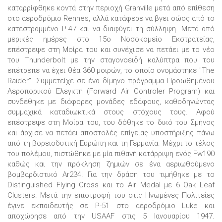
καταρρίφθηκε κοντά στην περιοχή Granville μετά από επίθεση
στο αεροδρόμιο Rennes, αλλά κατάφερε να βγει σώος από το
κατεστραμμένο P-47 και να διαφύγει τη σύλληψη. Μετά από
μερικές ημέρες στο 15ο Νοσοκομείο Εκστρατείας,
επέστρεψε στη Μοίρα του και συνέχισε να πετάει με το νέο
του Thunderbolt με την σταγονοειδή καλύπτρα που του
επέτρεπε να έχει θέα 360 μοιρών, το οποίο ονομάστηκε "The
Raider". Συμμετείχε σε ένα δίμηνο πρόγραμμα Προωθημένου
Αεροπορικού Ελεγκτή (Forward Air Controler Program) και
συνδέθηκε με διάφορες μονάδες εδάφους, καθοδηγώντας
συμμαχικά καταδιωκτικά στους στόχους τους. Αφού
επέστρεψε στη Μοίρα του, του δόθηκε το δικό του Σμήνος
και άρχισε να πετάει αποστολές επίγειας υποστήριξης πάνω
από τη βορειοδυτική Ευρώπη και τη Γερμανία. Μέχρι το τέλος
του πολέμου, πιστώθηκε με μία πιθανή κατάρριψη ενός Fw190
καθώς και την πρόκληση ζημιών σε ένα αεριωθούμενο
βομβαρδιστικό Ar234! Για την δράση του τιμήθηκε με το
Distinguished Flying Cross και το Air Medal με 6 Oak Leaf
Clusters. Μετά την επιστροφή του στις Ηνωμένες Πολιτείες
έγινε εκπαιδευτής σε P-51 στο αεροδρόμιο Luke και
αποχώρησε από την USAAF στις 5 Ιανουαρίου 1947.