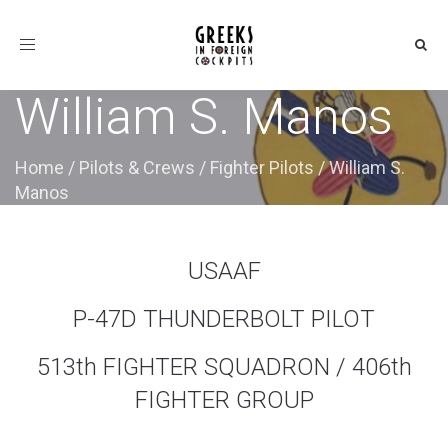
Toggle
navigation
William S. Manos
Home
/
Pilots & Crews
/
Fighter Pilots
/
William S.
Manos
USAAF
P-47D THUNDERBOLT PILOT
513th FIGHTER SQUADRON / 406th
FIGHTER GROUP